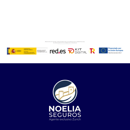
Casillas de verificación
*
He leído
la política de privacidad
*
Enviar