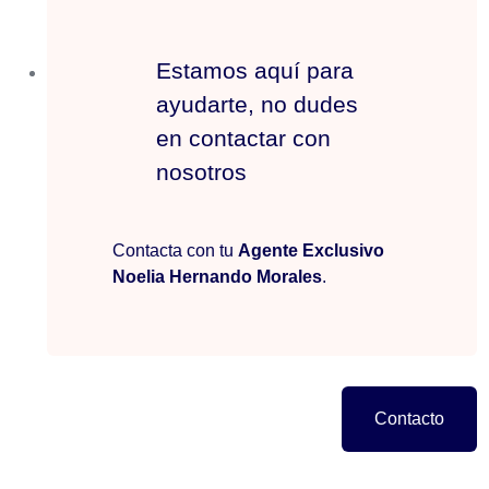
Fecha de
Profesión
*
Estamos aquí para
Nacimiento
*
ayudarte, no dudes
en contactar con
nosotros
Capital por Muerte
*
Capital Baja Temporal
*
Contacta con tu
Agente Exclusivo
Noelia Hernando Morales
.
Capital por Invalidez
*
Contacto
Consulta