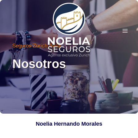
Saltar
al
contenido
Seguros Zurich Ávila
Nosotros
Noelia Hernando Morales
Agente Exclusivo